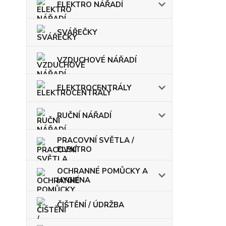
ELEKTRO NÁŘADÍ
SVÁŘEČKY
VZDUCHOVÉ NÁŘADÍ
ELEKTROCENTRÁLY
RUČNÍ NÁŘADÍ
PRACOVNÍ SVĚTLA /
ELEKTRO
OCHRANNÉ POMŮCKY A
HYGIENA
ČIŠTĚNÍ / ÚDRŽBA