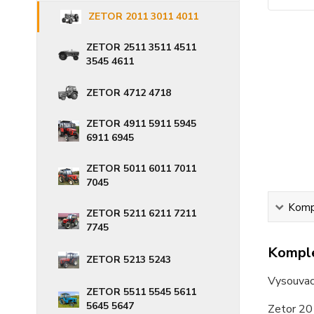
ZETOR 2011 3011 4011
ZETOR 2511 3511 4511
3545 4611
ZETOR 4712 4718
ZETOR 4911 5911 5945
6911 6945
ZETOR 5011 6011 7011
7045
Kompl
ZETOR 5211 6211 7211
7745
Komple
ZETOR 5213 5243
Vysouvací
ZETOR 5511 5545 5611
5645 5647
Zetor 20