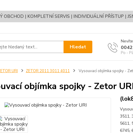
OBCHOD | KOMPLETNÍ SERVIS | INDIVIDUÁLNÍ PŘÍSTUP | J
Nevíte
Hledat
0042
Po - P
ZETOR URI
ZETOR 2011 3011 4011
Vysouvací objímka spojky - Zet
uvací objímka spojky - Zetor UR
(lok
Vysouv
3511, 
5611, 
6745, 