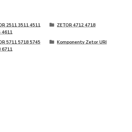
OR 2511 3511 4511
ZETOR 4712 4718
 4611
OR 5711 5718 5745
Komponenty Zetor URI
 6711