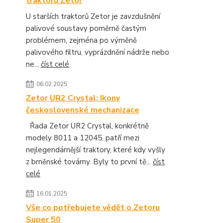
traktorů Zetor
U starších traktorů Zetor je zavzdušnění
palivové soustavy poměrně častým
problémem, zejména po výměně
palivového filtru, vyprázdnění nádrže nebo
ne...
číst celé
06.02.2025
Zetor UR2 Crystal: Ikony
československé mechanizace
Řada Zetor UR2 Crystal, konkrétně
modely 8011 a 12045, patří mezi
nejlegendárnější traktory, které kdy vyšly
z brněnské továrny. Byly to první tě...
číst
celé
16.01.2025
Vše co potřebujete vědět o Zetoru
Super 50