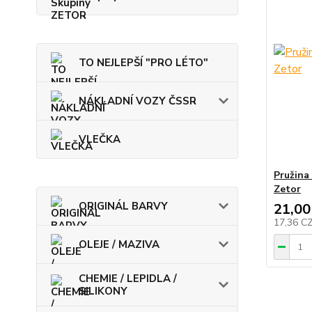
TO NEJLEPŠÍ "PRO LÉTO"
NÁKLADNÍ VOZY ČSSR
VLEČKA
Pružina 
Zetor
ORIGINÁL BARVY
21,00
17,36 C
OLEJE / MAZIVA
CHEMIE / LEPIDLA /
SILIKONY