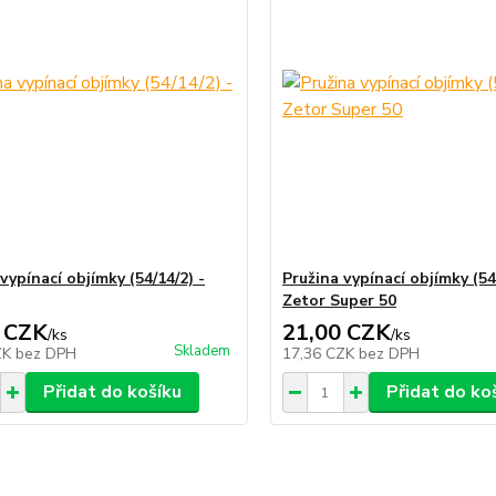
vypínací objímky (54/14/2) -
Pružina vypínací objímky (54
Zetor Super 50
 CZK
21,00 CZK
/
ks
/
ks
Skladem
ZK
bez DPH
17,36 CZK
bez DPH
Přidat do košíku
Přidat do ko