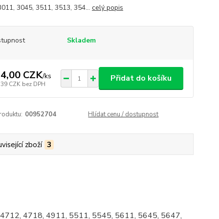
3011, 3045, 3511, 3513, 354...
celý popis
tupnost
Skladem
4,00 CZK
/
ks
Přidat do košíku
,39 CZK
bez DPH
roduktu:
00952704
Hlídat cenu / dostupnost
visející zboží
3
 4712, 4718, 4911, 5511, 5545, 5611, 5645, 5647,