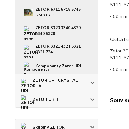
5111, 57
ZETOR 5711 5718 5745
5748 6711
- 58 mm
ZETOR 3320 3340 4320
4340 5320
Clutch hu
ZETOR 3321 4321 5321
Zetor 20
6321 7341
5111, 57
Komponenty Zetor URI
- 58 mm
ZETOR URII CRYSTAL
ZTS
Souvise
ZETOR URIII
Skupiny ZETOR