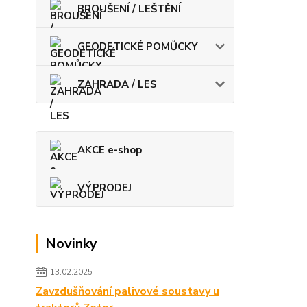
BROUŠENÍ / LEŠTĚNÍ
GEODETICKÉ POMŮCKY
ZAHRADA / LES
AKCE e-shop
VÝPRODEJ
Novinky
13.02.2025
Zavzdušňování palivové soustavy u