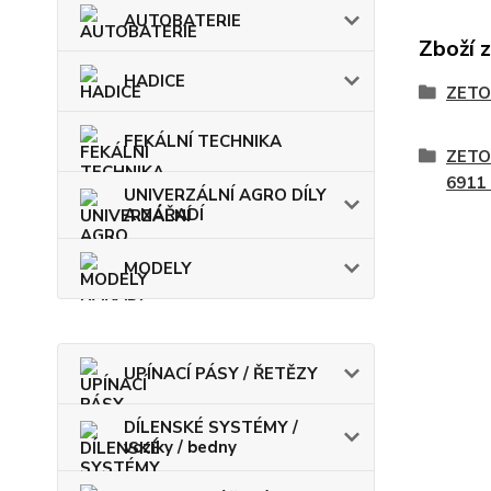
AUTOBATERIE
Zboží 
HADICE
ZETO
FEKÁLNÍ TECHNIKA
ZETO
6911
UNIVERZÁLNÍ AGRO DÍLY
A NÁŘADÍ
MODELY
UPÍNACÍ PÁSY / ŘETĚZY
DÍLENSKÉ SYSTÉMY /
vozíky / bedny