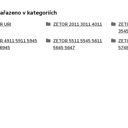
zařazeno v kategoriích
R URI
ZETOR 2011 3011 4011
ZET
3545
R 4911 5911 5945
ZETOR 5511 5545 5611
ZET
 6945
5645 5647
5748