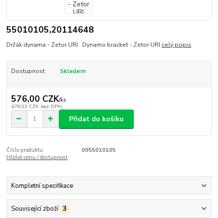
55010105,20114648
Držák dynama - Zetor URI Dynamo bracket - Zetor URI
celý popis
Dostupnost
Skladem
576,00 CZK
/
ks
476,03 CZK
bez DPH
Přidat do košíku
Číslo produktu:
0055010105
Hlídat cenu / dostupnost
Kompletní specifikace
Související zboží
3