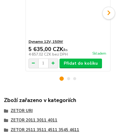
Dynamo 12V, 150W
Svorkovnice
5 635,00 CZK
222,00 
/
ks
Skladem
4 657,02 CZK
bez DPH
183,47 CZK
Přidat do košíku
Zboží zařazeno v kategoriích
ZETOR URI
ZETOR 2011 3011 4011
ZETOR 2511 3511 4511 3545 4611