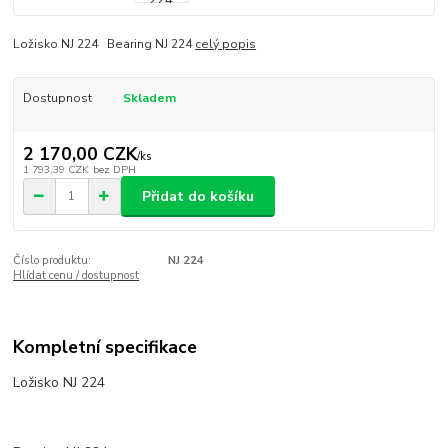
Ložisko NJ 224 Bearing NJ 224
celý popis
Dostupnost
Skladem
2 170,00 CZK
/
ks
1 793,39 CZK
bez DPH
Přidat do košíku
Číslo produktu:
NJ 224
Hlídat cenu / dostupnost
Kompletní specifikace
Ložisko NJ 224