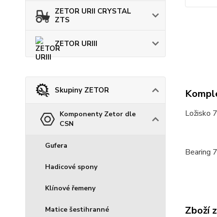
ZETOR URII CRYSTAL
ZTS
ZETOR URIII
Skupiny ZETOR
Komple
Ložisko 
Komponenty Zetor dle
CSN
Gufera
Bearing 
Hadicové spony
Klínové řemeny
Zboží 
Matice šestihranné