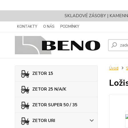
SKLADOVÉ ZÁSOBY | KAMENNÝ 
KONTAKTY
O NÁS
PODMÍNKY
Úvod
ZETOR 15
Loži
ZETOR 25 N/A/K
ZETOR SUPER 50 / 35
ZETOR URI