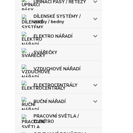
UPÍNACÍ PÁSY / ŘETĚZY
DÍLENSKÉ SYSTÉMY /
vozíky / bedny
ELEKTRO NÁŘADÍ
SVÁŘEČKY
VZDUCHOVÉ NÁŘADÍ
ELEKTROCENTRÁLY
RUČNÍ NÁŘADÍ
PRACOVNÍ SVĚTLA /
ELEKTRO