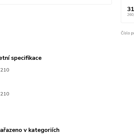
31
260
Číslo p
tní specifikace
7210
7210
zařazeno v kategoriích