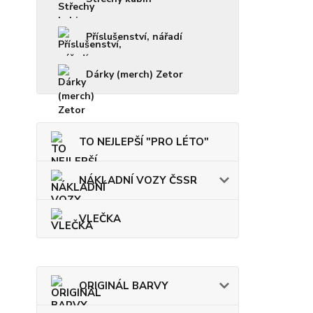
Příslušenství, nářadí
Dárky (merch) Zetor
TO NEJLEPŠÍ "PRO LÉTO"
NÁKLADNÍ VOZY ČSSR
VLEČKA
ORIGINÁL BARVY