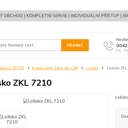
OBCHOD | KOMPLETNÍ SERVIS | INDIVIDUÁLNÍ PŘÍSTUP | J
Nevíte
Hledat
0042
Po - P
Skupiny ZETOR
Komponenty Zetor dle CSN
Ložiska
Ložisko ZKL
sko ZKL 7210
Ložisk
Dos