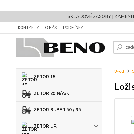
SKLADOVÉ ZÁSOBY | KAMENNÝ 
KONTAKTY
O NÁS
PODMÍNKY
Úvod
ZETOR 15
Loži
ZETOR 25 N/A/K
ZETOR SUPER 50 / 35
ZETOR URI