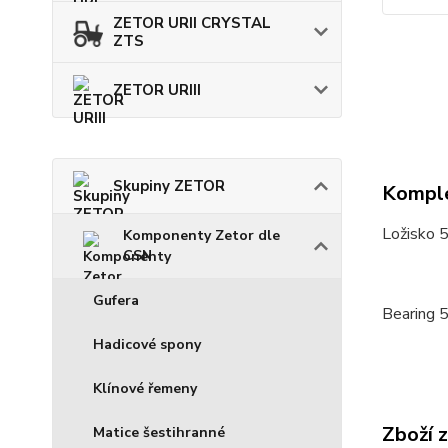
ZETOR URII CRYSTAL
ZTS
ZETOR URIII
Skupiny ZETOR
Komple
Ložisko 
Komponenty Zetor dle
CSN
Gufera
Bearing 
Hadicové spony
Klínové řemeny
Zboží 
Matice šestihranné