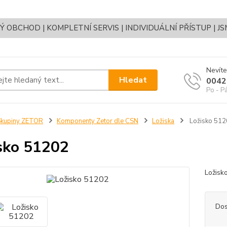
OBCHOD | KOMPLETNÍ SERVIS | INDIVIDUÁLNÍ PŘÍSTUP | J
Nevíte
Hledat
0042
Po - P
Skupiny ZETOR
Komponenty Zetor dle CSN
Ložiska
Ložisko 512
sko 51202
Ložis
Dos