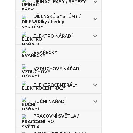
UPÍNACÍ PÁSY / ŘETĚZY
DÍLENSKÉ SYSTÉMY /
vozíky / bedny
ELEKTRO NÁŘADÍ
SVÁŘEČKY
VZDUCHOVÉ NÁŘADÍ
ELEKTROCENTRÁLY
RUČNÍ NÁŘADÍ
PRACOVNÍ SVĚTLA /
ELEKTRO