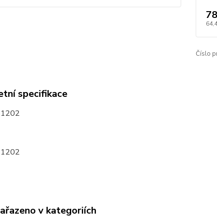
78
64,
Číslo p
tní specifikace
51202
51202
zařazeno v kategoriích