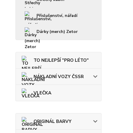
Příslušenství, nářadí
Dárky (merch) Zetor
TO NEJLEPŠÍ "PRO LÉTO"
NÁKLADNÍ VOZY ČSSR
VLEČKA
ORIGINÁL BARVY