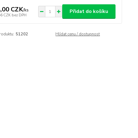
,00 CZK
/
ks
Přidat do košíku
46 CZK
bez DPH
roduktu:
51202
Hlídat cenu / dostupnost