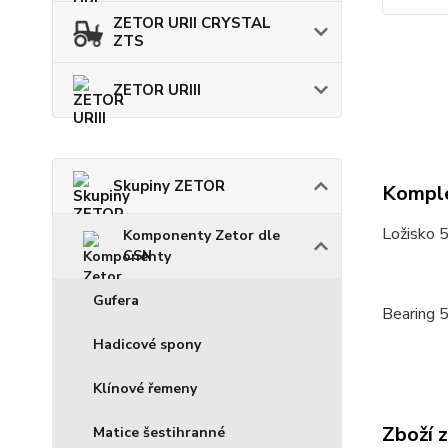
ZETOR URII CRYSTAL
ZTS
ZETOR URIII
Skupiny ZETOR
Komple
Ložisko 
Komponenty Zetor dle
CSN
Gufera
Bearing 
Hadicové spony
Klínové řemeny
Zboží 
Matice šestihranné