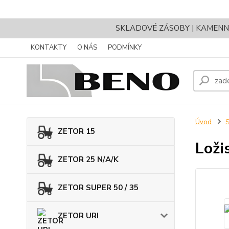
SKLADOVÉ ZÁSOBY | KAMENNÝ 
KONTAKTY
O NÁS
PODMÍNKY
Úvod
ZETOR 15
Loži
ZETOR 25 N/A/K
ZETOR SUPER 50 / 35
ZETOR URI