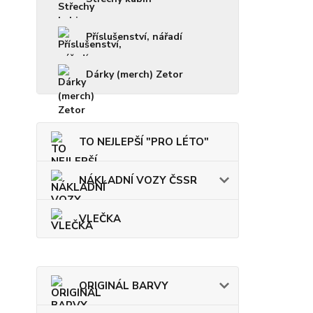
Příslušenství, nářadí
Dárky (merch) Zetor
TO NEJLEPŠÍ "PRO LÉTO"
NÁKLADNÍ VOZY ČSSR
VLEČKA
ORIGINÁL BARVY