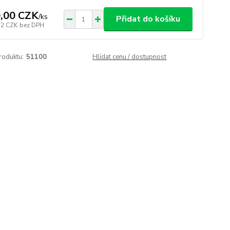
,00 CZK
/
ks
Přidat do košíku
32 CZK
bez DPH
roduktu:
51100
Hlídat cenu / dostupnost