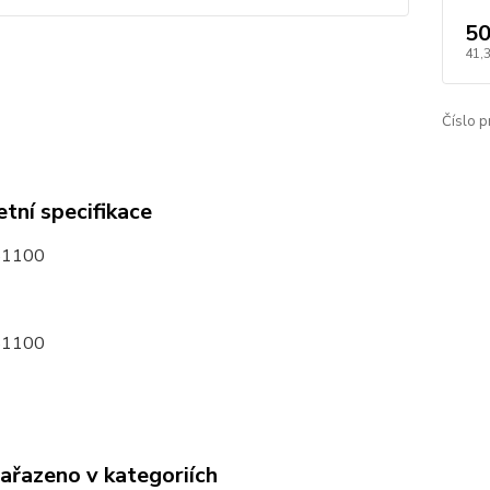
50
41,
Číslo p
tní specifikace
51100
51100
zařazeno v kategoriích