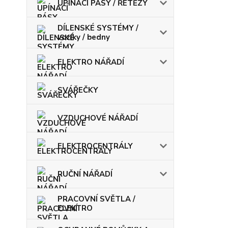
UPÍNACÍ PÁSY / ŘETĚZY
DÍLENSKÉ SYSTÉMY /
vozíky / bedny
ELEKTRO NÁŘADÍ
SVÁŘEČKY
VZDUCHOVÉ NÁŘADÍ
ELEKTROCENTRÁLY
RUČNÍ NÁŘADÍ
PRACOVNÍ SVĚTLA /
ELEKTRO