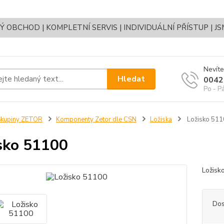
OBCHOD | KOMPLETNÍ SERVIS | INDIVIDUÁLNÍ PŘÍSTUP | J
Nevíte
Hledat
0042
Po - P
Skupiny ZETOR
Komponenty Zetor dle CSN
Ložiska
Ložisko 511
sko 51100
Ložis
Dos