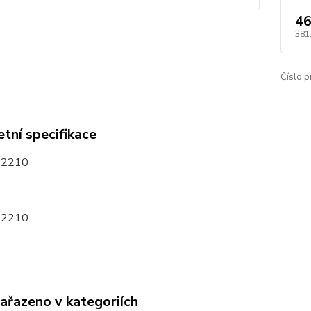
46
381
Číslo p
tní specifikace
32210
32210
zařazeno v kategoriích