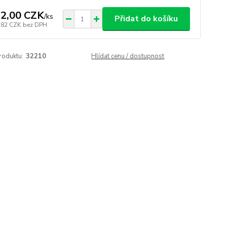
2,00 CZK
/
ks
Přidat do košíku
,82 CZK
bez DPH
roduktu:
32210
Hlídat cenu / dostupnost