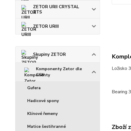
ZETOR URII CRYSTAL
ZTS
ZETOR URIII
Skupiny ZETOR
Komple
Ložisko 
Komponenty Zetor dle
CSN
Gufera
Bearing 
Hadicové spony
Klínové řemeny
Zboží 
Matice šestihranné