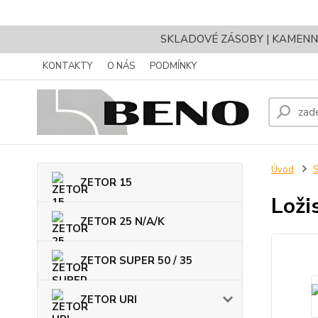
SKLADOVÉ ZÁSOBY | KAMENNÝ 
KONTAKTY
O NÁS
PODMÍNKY
Úvod
ZETOR 15
Loži
ZETOR 25 N/A/K
ZETOR SUPER 50 / 35
ZETOR URI