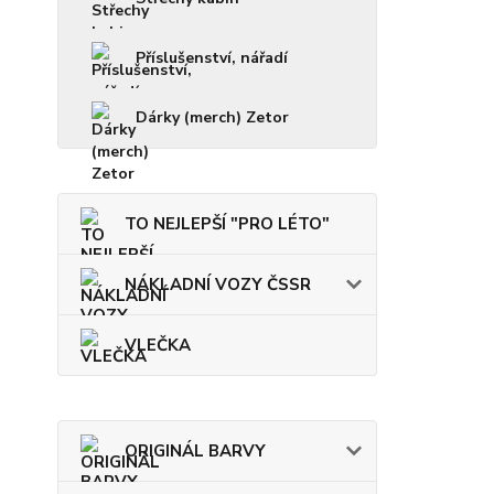
Příslušenství, nářadí
Dárky (merch) Zetor
TO NEJLEPŠÍ "PRO LÉTO"
NÁKLADNÍ VOZY ČSSR
VLEČKA
ORIGINÁL BARVY