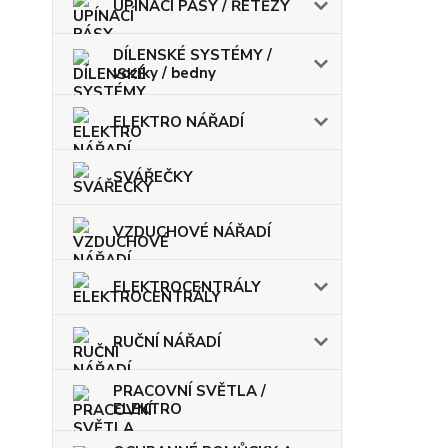
UPÍNACÍ PÁSY / ŘETĚZY
DÍLENSKÉ SYSTÉMY /
vozíky / bedny
ELEKTRO NÁŘADÍ
SVÁŘEČKY
VZDUCHOVÉ NÁŘADÍ
ELEKTROCENTRÁLY
RUČNÍ NÁŘADÍ
PRACOVNÍ SVĚTLA /
ELEKTRO