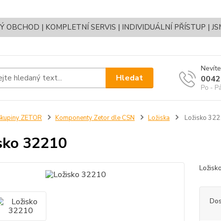
OBCHOD | KOMPLETNÍ SERVIS | INDIVIDUÁLNÍ PŘÍSTUP | J
Nevíte
Hledat
0042
Po - P
Skupiny ZETOR
Komponenty Zetor dle CSN
Ložiska
Ložisko 322
sko 32210
Ložis
Dos