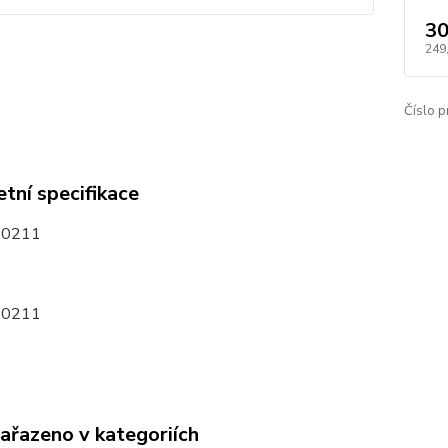
30
249
Číslo p
tní specifikace
30211
30211
zařazeno v kategoriích