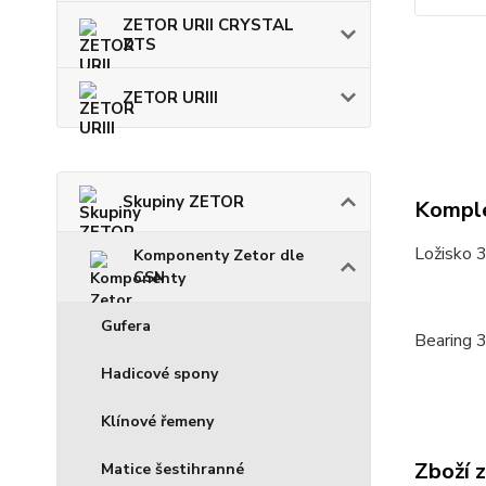
ZETOR URII CRYSTAL
ZTS
ZETOR URIII
Skupiny ZETOR
Komple
Ložisko 
Komponenty Zetor dle
CSN
Gufera
Bearing 
Hadicové spony
Klínové řemeny
Zboží 
Matice šestihranné