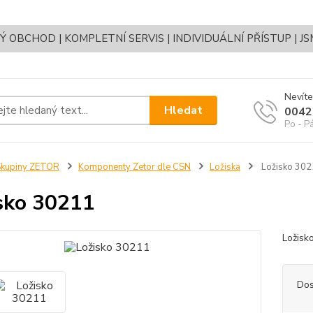
OBCHOD | KOMPLETNÍ SERVIS | INDIVIDUÁLNÍ PŘÍSTUP | J
Nevíte
Hledat
0042
Po - P
Skupiny ZETOR
Komponenty Zetor dle CSN
Ložiska
Ložisko 302
sko 30211
Ložis
Dos