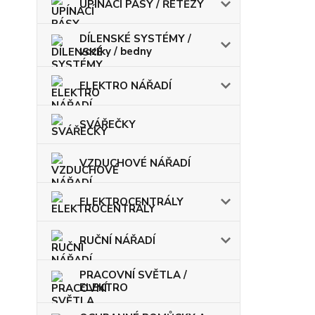
UPÍNACÍ PÁSY / ŘETĚZY
DÍLENSKÉ SYSTÉMY /
vozíky / bedny
ELEKTRO NÁŘADÍ
SVÁŘEČKY
VZDUCHOVÉ NÁŘADÍ
ELEKTROCENTRÁLY
RUČNÍ NÁŘADÍ
PRACOVNÍ SVĚTLA /
ELEKTRO