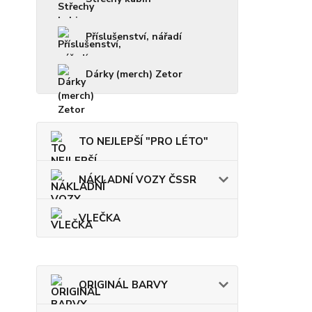
Příslušenství, nářadí
Dárky (merch) Zetor
TO NEJLEPŠÍ "PRO LÉTO"
NÁKLADNÍ VOZY ČSSR
VLEČKA
ORIGINÁL BARVY