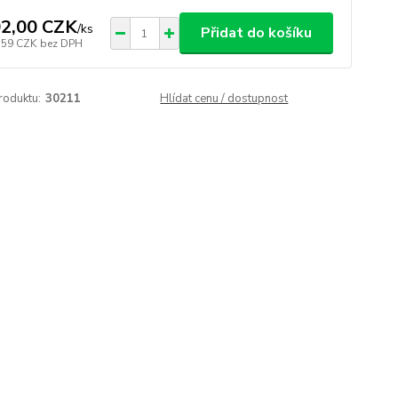
2,00 CZK
/
ks
Přidat do košíku
,59 CZK
bez DPH
roduktu:
30211
Hlídat cenu / dostupnost