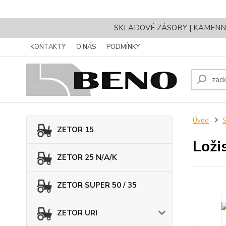
SKLADOVÉ ZÁSOBY | KAMENNÝ 
KONTAKTY
O NÁS
PODMÍNKY
Úvod
ZETOR 15
Loži
ZETOR 25 N/A/K
ZETOR SUPER 50 / 35
ZETOR URI