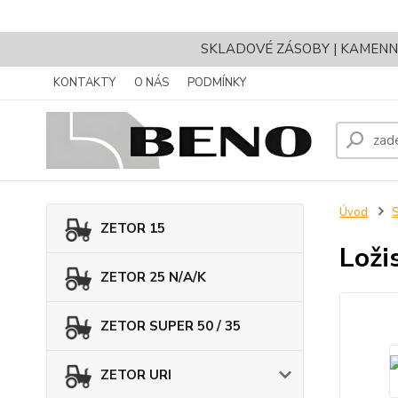
SKLADOVÉ ZÁSOBY | KAMENNÝ 
KONTAKTY
O NÁS
PODMÍNKY
Úvod
ZETOR 15
Loži
ZETOR 25 N/A/K
ZETOR SUPER 50 / 35
ZETOR URI