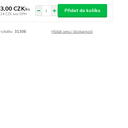
3,00 CZK
/
ks
Přidat do košíku
,24 CZK
bez DPH
roduktu:
31306
Hlídat cenu / dostupnost