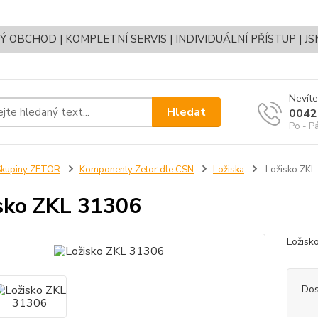
OBCHOD | KOMPLETNÍ SERVIS | INDIVIDUÁLNÍ PŘÍSTUP | J
Nevíte
Hledat
0042
Po - P
Skupiny ZETOR
Komponenty Zetor dle CSN
Ložiska
Ložisko ZKL
sko ZKL 31306
Ložis
Dos