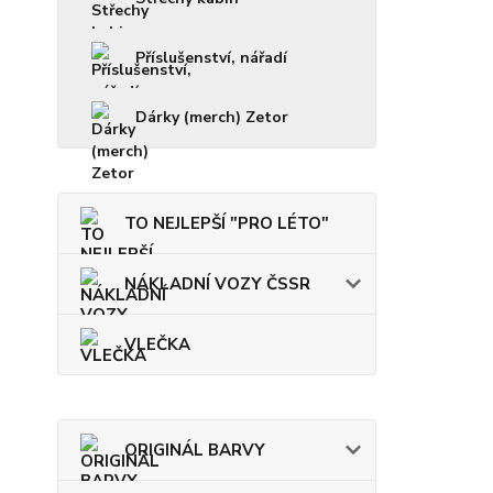
Příslušenství, nářadí
Dárky (merch) Zetor
TO NEJLEPŠÍ "PRO LÉTO"
NÁKLADNÍ VOZY ČSSR
VLEČKA
ORIGINÁL BARVY