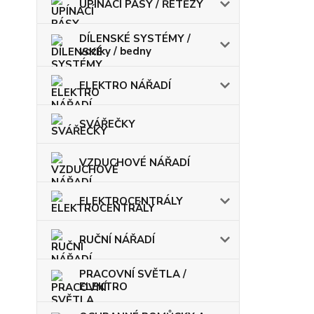
UPÍNACÍ PÁSY / ŘETĚZY
DÍLENSKÉ SYSTÉMY /
vozíky / bedny
ELEKTRO NÁŘADÍ
SVÁŘEČKY
VZDUCHOVÉ NÁŘADÍ
ELEKTROCENTRÁLY
RUČNÍ NÁŘADÍ
PRACOVNÍ SVĚTLA /
ELEKTRO