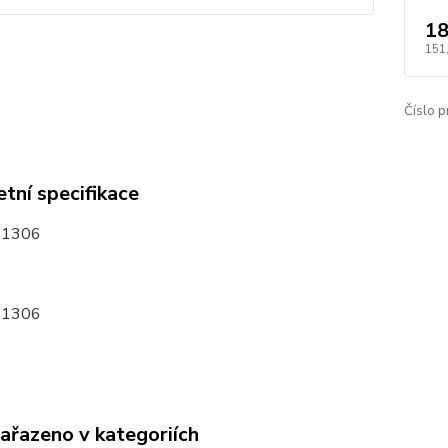
18
151
Číslo p
tní specifikace
31306
31306
zařazeno v kategoriích