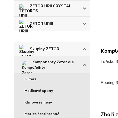
ZETOR URII CRYSTAL
ZTS
ZETOR URIII
Skupiny ZETOR
Komple
Ložisko 
Komponenty Zetor dle
CSN
Gufera
Bearing 
Hadicové spony
Klínové řemeny
Zboží 
Matice šestihranné