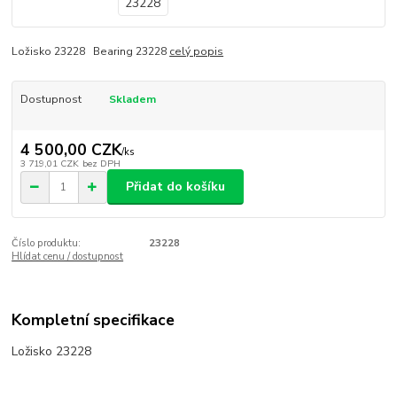
Ložisko 23228 Bearing 23228
celý popis
Dostupnost
Skladem
4 500,00 CZK
/
ks
3 719,01 CZK
bez DPH
Přidat do košíku
Číslo produktu:
23228
Hlídat cenu / dostupnost
Kompletní specifikace
Ložisko 23228