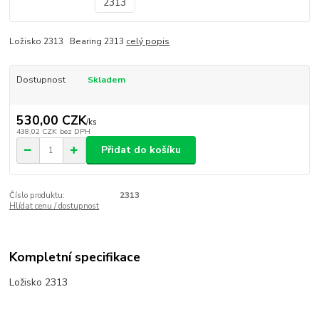
Ložisko 2313 Bearing 2313
celý popis
Dostupnost
Skladem
530,00 CZK
/
ks
438,02 CZK
bez DPH
Přidat do košíku
Číslo produktu:
2313
Hlídat cenu / dostupnost
Kompletní specifikace
Ložisko 2313