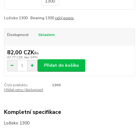
Ložisko 1300 Bearing 1300
celý popis
Dostupnost
Skladem
82,00 CZK
/
ks
67,77 CZK
bez DPH
Přidat do košíku
Číslo produktu:
1300
Hlídat cenu / dostupnost
Kompletní specifikace
Ložisko 1300