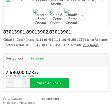
83013901,89013902,83013961
Chladič - Zetor Crystal 9111 9145 10111 10145 URII / ZTS Martin Radiator
- Zetor Crystal 9111 9145 10111 10145 URII / ZTS Martin
celý popis
Dostupnost
Skladem
7 590,00 CZK
/
ks
6 272,73 CZK
bez DPH
Přidat do košíku
Číslo produktu:
0083013901
Hlídat cenu / dostupnost