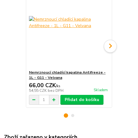
Nemrznoucí chladící kapalina Antifreeze -
Víčko, zátka
1L - G11 - Velvana
66,00 CZK
95,00 C
/
ks
Skladem
54,55 CZK
bez DPH
78,51 CZK
b
Přidat do košíku
Zboží zařazeno v kategoriích