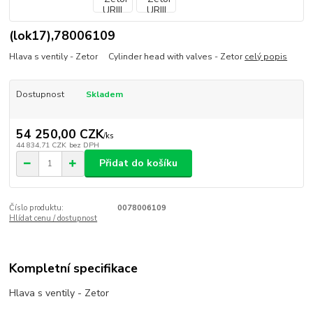
(lok17),78006109
Hlava s ventily - Zetor Cylinder head with valves - Zetor
celý popis
Dostupnost
Skladem
54 250,00 CZK
/
ks
44 834,71 CZK
bez DPH
Přidat do košíku
Číslo produktu:
0078006109
Hlídat cenu / dostupnost
Kompletní specifikace
Hlava s ventily - Zetor