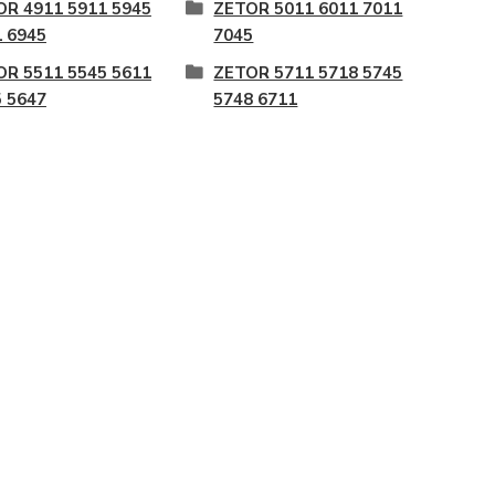
OR 4911 5911 5945
ZETOR 5011 6011 7011
 6945
7045
OR 5511 5545 5611
ZETOR 5711 5718 5745
 5647
5748 6711