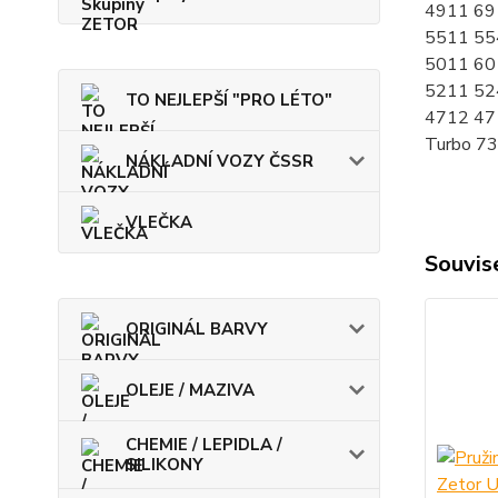
4911 69
5511 55
5011 60
5211 52
TO NEJLEPŠÍ "PRO LÉTO"
4712 47
Turbo 73
NÁKLADNÍ VOZY ČSSR
VLEČKA
Souvise
ORIGINÁL BARVY
OLEJE / MAZIVA
CHEMIE / LEPIDLA /
SILIKONY