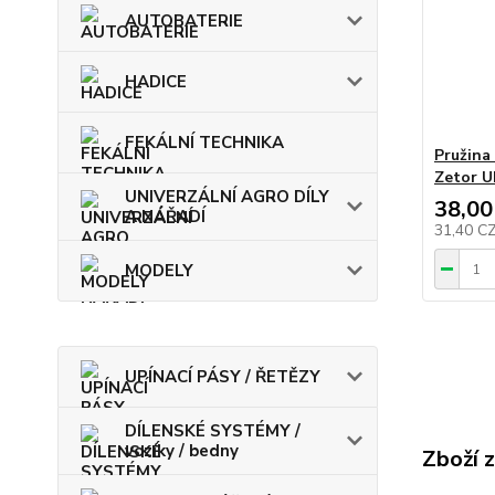
AUTOBATERIE
HADICE
FEKÁLNÍ TECHNIKA
Pružina 
Zetor U
UNIVERZÁLNÍ AGRO DÍLY
38,00
A NÁŘADÍ
31,40 C
MODELY
UPÍNACÍ PÁSY / ŘETĚZY
DÍLENSKÉ SYSTÉMY /
vozíky / bedny
Zboží 