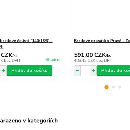
brzdové čelisti (140/18/3) -
Brzdové prasátko Pravé - Z
RI
 CZK
591,00 CZK
/
ks
/
ks
Skladem
ZK
bez DPH
488,43 CZK
bez DPH
Přidat do košíku
Přidat do ko
zařazeno v kategoriích