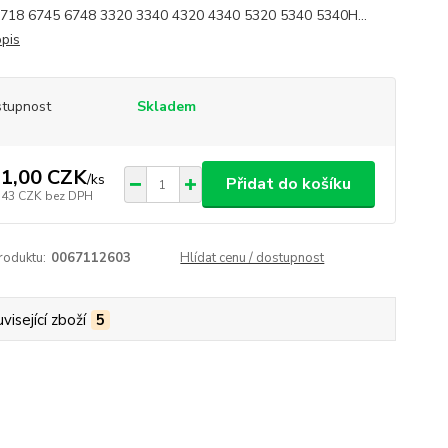
718 6745 6748 3320 3340 4320 4340 5320 5340 5340H...
opis
tupnost
Skladem
1,00 CZK
/
ks
Přidat do košíku
,43 CZK
bez DPH
roduktu:
0067112603
Hlídat cenu / dostupnost
visející zboží
5