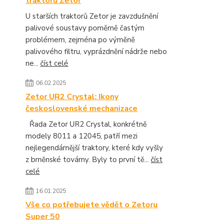
traktorů Zetor
U starších traktorů Zetor je zavzdušnění
palivové soustavy poměrně častým
problémem, zejména po výměně
palivového filtru, vyprázdnění nádrže nebo
ne...
číst celé
06.02.2025
Zetor UR2 Crystal: Ikony
československé mechanizace
Řada Zetor UR2 Crystal, konkrétně
modely 8011 a 12045, patří mezi
nejlegendárnější traktory, které kdy vyšly
z brněnské továrny. Byly to první tě...
číst
celé
16.01.2025
Vše co potřebujete vědět o Zetoru
Super 50