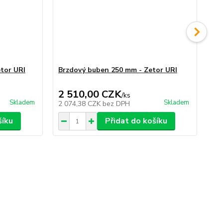
etor URI
Brzdový buben 250 mm - Zetor URI
Od
2 510,00 CZK
4
/
ks
Skladem
Skladem
2 074,38 CZK
bez DPH
34
šíku
Přidat do košíku