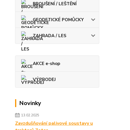
BROUŠENÍ / LEŠTĚNÍ
GEODETICKÉ POMŮCKY
ZAHRADA / LES
AKCE e-shop
VÝPRODEJ
Novinky
13.02.2025
Zavzdušňování palivové soustavy u