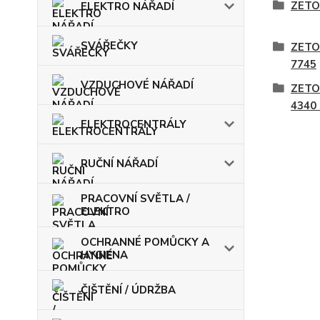
ZETO
ELEKTRO NÁŘADÍ
SVÁŘEČKY
ZETO
7745
VZDUCHOVÉ NÁŘADÍ
ZETO
4340
ELEKTROCENTRÁLY
RUČNÍ NÁŘADÍ
PRACOVNÍ SVĚTLA /
ELEKTRO
OCHRANNÉ POMŮCKY A
HYGIENA
ČIŠTĚNÍ / ÚDRŽBA