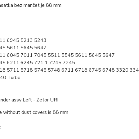
rasátka bez manžet je 88 mm
11 6945 5213 5243
45 5611 5645 5647
11 6045 7011 7045 5511 5545 5611 5645 5647
45 6211 6245 721 1 7245 7245
18 5711 5718 5745 5748 6711 6718 6745 6748 3320 33
40 Turbo
inder assy Left - Zetor URI
e without dust covers is 88 mm
: