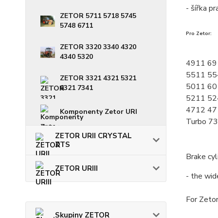
- šířka p
ZETOR 5711 5718 5745
5748 6711
Pro Zetor:
ZETOR 3320 3340 4320
4340 5320
4911 69
5511 55
ZETOR 3321 4321 5321
5011 60
6321 7341
5211 52
4712 47
Komponenty Zetor URI
Turbo 73
ZETOR URII CRYSTAL
ZTS
Brake cyl
ZETOR URIII
- the wid
For Zetor
Skupiny ZETOR