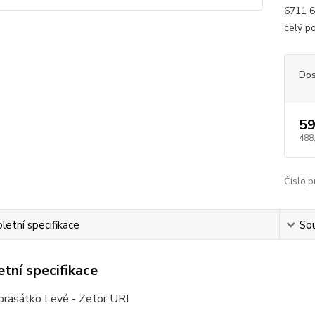
6711 6
celý p
Dos
59
488
Číslo p
etní specifikace
Sou
tní specifikace
prasátko Levé - Zetor URI