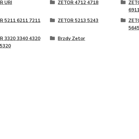
R URI
ZETOR 4712 4718
ZET
6911
R 5211 6211 7211
ZETOR 5213 5243
ZET
5645
R 3320 3340 4320
Brzdy Zetor
 5320