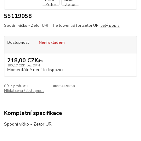
55119058
Spodní víčko - Zetor URI The lower lid for Zetor URI
celý popis
Dostupnost
Není skladem
218,00 CZK
/
ks
180,17 CZK
bez DPH
Momentálně není k dispozici
Číslo produktu:
0055119058
Hlídat cenu / dostupnost
Kompletní specifikace
Spodní víčko - Zetor URI