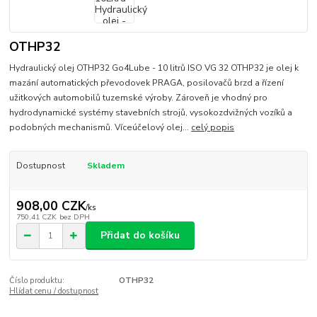
OTHP32
Hydraulický olej OTHP32 Go4Lube - 10 litrů ISO VG 32 OTHP32 je olej k
mazání automatických převodovek PRAGA, posilovačů brzd a řízení
užitkových automobilů tuzemské výroby. Zároveň je vhodný pro
hydrodynamické systémy stavebních strojů, vysokozdvižných vozíků a
podobných mechanismů. Víceúčelový olej...
celý popis
Dostupnost
Skladem
908,00 CZK
/
ks
750,41 CZK
bez DPH
Přidat do košíku
Číslo produktu:
OTHP32
Hlídat cenu / dostupnost