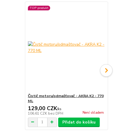
TOP produkt
Čistič motoru/odmašťovač - AKRA K2 - 770
Čistič moto
ML
129,00 CZK
405,00 
/
ks
Není skladem
106,61 CZK
bez DPH
334,71 CZK
Přidat do košíku