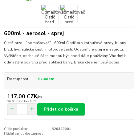
600ml - aerosol - sprej
Čistič brzd - "odmašťovač" - 600ml Čistič pro kotoučové brzdy, bubny
brzd, hydraulické části, motorové části. Odstraňuje olej a mastnotu.
Vyčištěné, oschnuté části mohou být ihned dále používány. Vhodný k
odmaštění povrchu před aplikací barvy. Brake cleaner.
celý popis
Dostupnost
Skladem
117,00 CZK
/
ks
96,69 CZK
bez DPH
Přidat do košíku
Číslo produktu:
320320001
Hlídat cenu / dostupnost