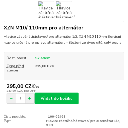
XZN M10/ 110mm pro alternátor
Hlavice zástrčná /nástavec/ pro alternátor 1/2, XZN M10 110mm Servisní
hlavice určená pro opravu alternátoru - Složení ze dvou dílů.
celý popis
Dostupnost
Skladem
Cena před
315,00 CZK
slevou
295,00 CZK
/
ks
243,80 CZK
bez DPH
Přidat do košíku
Číslo produktu:
100-02468
Typ::
Hlavice zástrčná/nástavec/ pro alternátor 1/2,
XZN