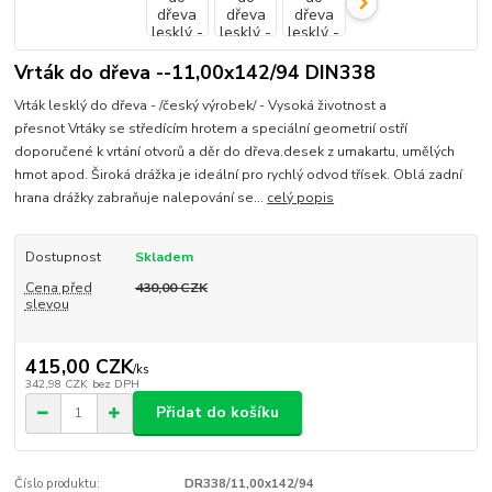
Vrták do dřeva --11,00x142/94 DIN338
Vrták lesklý do dřeva - /český výrobek/ - Vysoká životnost a
přesnot Vrtáky se středícím hrotem a speciální geometrií ostří
doporučené k vrtání otvorů a děr do dřeva.desek z umakartu, umělých
hmot apod. Široká drážka je ideální pro rychlý odvod třísek. Oblá zadní
hrana drážky zabraňuje nalepování se...
celý popis
Dostupnost
Skladem
Cena před
430,00 CZK
slevou
415,00 CZK
/
ks
342,98 CZK
bez DPH
Přidat do košíku
Číslo produktu:
DR338/11,00x142/94