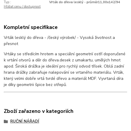
Typ::
Vrták do dřeva lesklý - průměr11,00x142/94
Hlídat cenu / dostupnost
Kompletní specifikace
Vrták lesklý do dřeva - /český výrobek/ - Vysoká životnost a
přesnot
Vrtáky se středícím hrotem a speciální geometrií ostří doporučené
k vrtání otvorů a děr do dřeva.desek z umakartu, umělých hmot
apod. Široká drážka je ideální pro rychlý odvod třísek. Oblá zadní
hrana drážky zabraňuje nalepování se vrtaného materiálu. Vrták,
který velmi dobře vrtá tvrdé dřevo a materiál MDF. Vyvrtaná díra
je díky geometrii špice bez otřepů.
Zboží zařazeno v kategoriích
RUČNÍ NÁŘADÍ