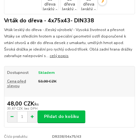
Vrták do dřeva - 4x75x43- DIN338
Vrták lesklý do dřeva - /český výrobek/ - Vysoká životnost a přesnot
Vrtáky se středícím hrotem a speciální geometrií ostří doporučené k
vrtání otvorů a děr do dřeva.desek z umakartu, umělých hmot apod.
Široká drážka je ideální pro rychlý odvod třísek. Oblá zadní hrana drážky
zabraňuje nalepování s...
celý popis
Dostupnost
Skladem
Cena před
53,00 CZK
slevou
48,00 CZK
/
ks
39,67 CZK
bez DPH
Přidat do košíku
Číslo produktu:
DR338/04x75/43