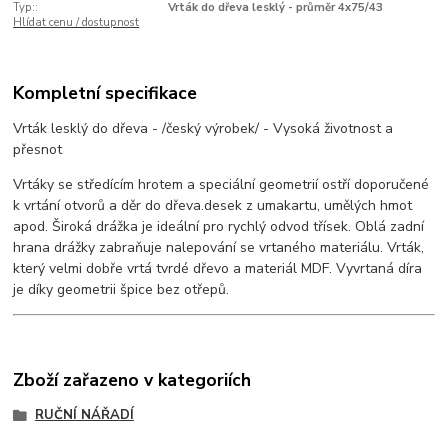
Typ::
Vrták do dřeva lesklý - průměr 4x75/43
Hlídat cenu / dostupnost
Kompletní specifikace
Vrták lesklý do dřeva - /český výrobek/ - Vysoká životnost a
přesnot
Vrtáky se středícím hrotem a speciální geometrií ostří doporučené
k vrtání otvorů a děr do dřeva.desek z umakartu, umělých hmot
apod. Široká drážka je ideální pro rychlý odvod třísek. Oblá zadní
hrana drážky zabraňuje nalepování se vrtaného materiálu. Vrták,
který velmi dobře vrtá tvrdé dřevo a materiál MDF. Vyvrtaná díra
je díky geometrii špice bez otřepů.
Zboží zařazeno v kategoriích
RUČNÍ NÁŘADÍ