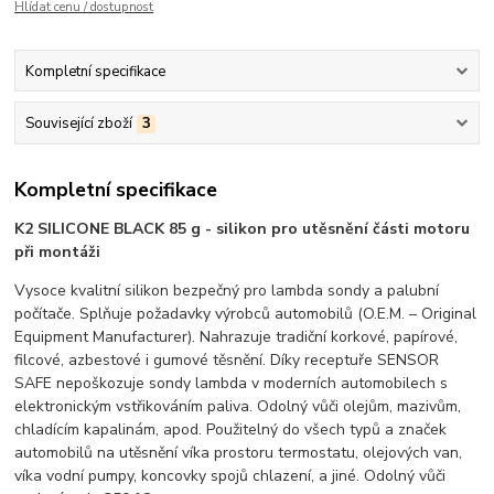
Hlídat cenu / dostupnost
Kompletní specifikace
Související zboží
3
Kompletní specifikace
K2 SILICONE BLACK 85 g - silikon pro utěsnění části motoru
při montáži
Vysoce kvalitní silikon bezpečný pro lambda sondy a palubní
počítače. Splňuje požadavky výrobců automobilů (O.E.M. – Original
Equipment Manufacturer). Nahrazuje tradiční korkové, papírové,
filcové, azbestové i gumové těsnění. Díky receptuře SENSOR
SAFE nepoškozuje sondy lambda v moderních automobilech s
elektronickým vstřikováním paliva. Odolný vůči olejům, mazivům,
chladícím kapalinám, apod. Použitelný do všech typů a značek
automobilů na utěsnění víka prostoru termostatu, olejových van,
víka vodní pumpy, koncovky spojů chlazení, a jiné. Odolný vůči