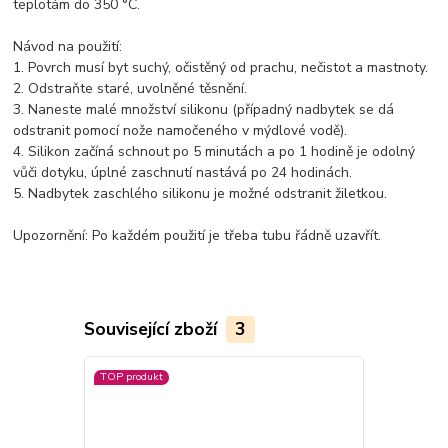
teplotám do 350 °C.
Návod na použití:
1. Povrch musí byt suchý, očistěný od prachu, nečistot a mastnoty.
2. Odstraňte staré, uvolněné těsnění.
3. Naneste malé množství silikonu (případný nadbytek se dá
odstranit pomocí nože namočeného v mýdlové vodě).
4. Silikon začíná schnout po 5 minutách a po 1 hodině je odolný
vůči dotyku, úplné zaschnutí nastává po 24 hodinách.
5. Nadbytek zaschlého silikonu je možné odstranit žiletkou.
Upozornění: Po každém použití je třeba tubu řádně uzavřít.
Související zboží
3
TOP produkt