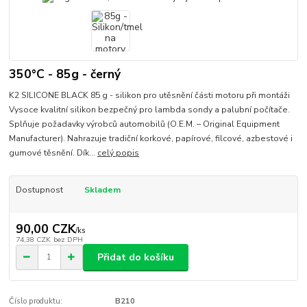
350°C - 85g - černý
K2 SILICONE BLACK 85 g - silikon pro utěsnění části motoru při montáži
Vysoce kvalitní silikon bezpečný pro lambda sondy a palubní počítače.
Splňuje požadavky výrobců automobilů (O.E.M. – Original Equipment
Manufacturer). Nahrazuje tradiční korkové, papírové, filcové, azbestové i
gumové těsnění. Dík...
celý popis
Dostupnost
Skladem
90,00 CZK
/
ks
74,38 CZK
bez DPH
Přidat do košíku
Číslo produktu:
B210