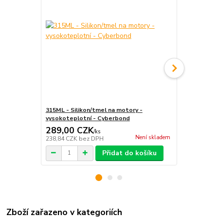
315ML - Silikon/tmel na motory -
21g - Siliko
vysokoteplotní - Cyberbond
vysokoteplo
289,00 CZK
41,00 C
/
ks
Není skladem
238,84 CZK
bez DPH
33,88 CZK
b
Přidat do košíku
Zboží zařazeno v kategoriích