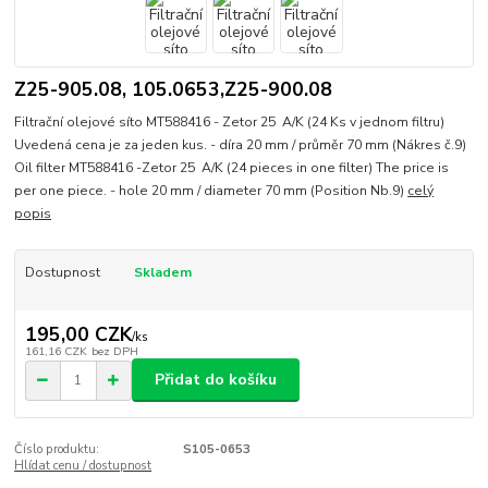
Z25-905.08, 105.0653,Z25-900.08
Filtrační olejové síto MT588416 - Zetor 25 A/K (24 Ks v jednom filtru)
Uvedená cena je za jeden kus. - díra 20 mm / průměr 70 mm (Nákres č.9)
Oil filter MT588416 -Zetor 25 A/K (24 pieces in one filter) The price is
per one piece. - hole 20 mm / diameter 70 mm (Position Nb.9)
celý
popis
Dostupnost
Skladem
195,00 CZK
/
ks
161,16 CZK
bez DPH
Přidat do košíku
Číslo produktu:
S105-0653
Hlídat cenu / dostupnost