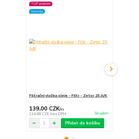
TOP produkt
TOP produkt
Novinka
Novinka
Filtrační vložka oleje - Filtr - Zetor 25 A/K
Filtrační vlo
50
139,00 CZK
139,00 
/
ks
Skladem
114,88 CZK
bez DPH
114,88 CZK
Přidat do košíku